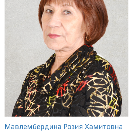
Мавлембердина Розия Хамитовна